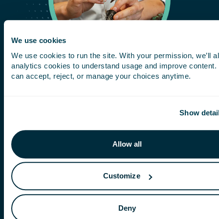
We use cookies
We use cookies to run the site. With your permission, we’ll a
analytics cookies to understand usage and improve content.
can accept, reject, or manage your choices anytime.
MELHOR QUALIDADE DA COLHEITA E
PLANTAS MAIS VIGOROSAS E SAUDÁVEIS
Show detai
Nossos extratos de
Ascophyllum nodosum
modificam os processos fisiológicos nas plantas
Allow all
que lhes permitem mitigar efetivamente o estresse
abiótico. Os resultados incluem melhor
crescimento radicular e estabelecimento da
Customize
planta, maior absorção de nutrientes, resistência
ao estresse ambiental e melhor qualidade e
Deny
rendimento.