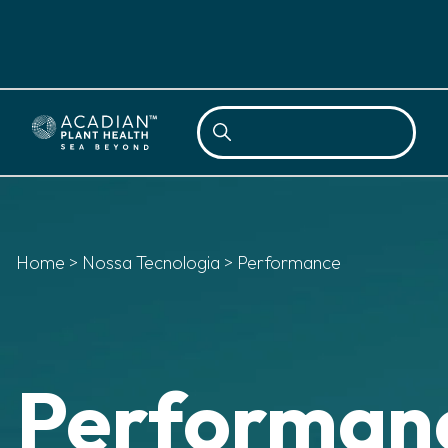
Sea
Home
>
Nossa Tecnologia
>
Performance
Performan